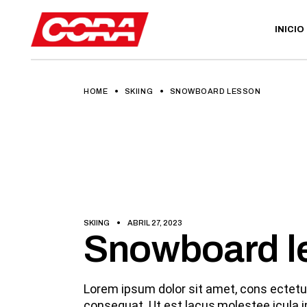
INICIO
HOME
SKIING
SNOWBOARD LESSON
SKIING
ABRIL 27, 2023
Snowboard l
Lorem ipsum dolor sit amet, cons ectetur a
consequat. Ut est lacus,molestee icula i