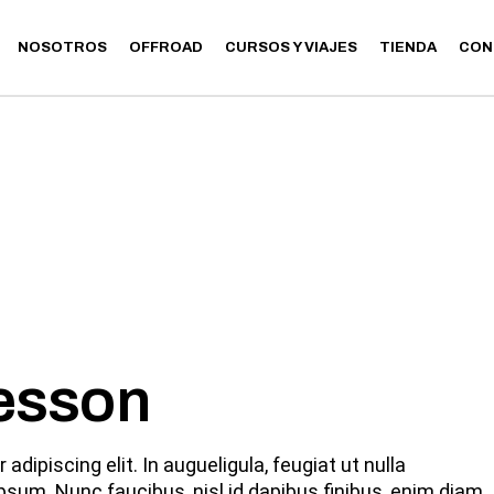
NOSOTROS
OFFROAD
CURSOS Y VIAJES
TIENDA
CON
CLASES
RUTAS
CLASES
RUTAS
esson
dipiscing elit. In augueligula, feugiat ut nulla
psum. Nunc faucibus, nisl id dapibus finibus, enim diam