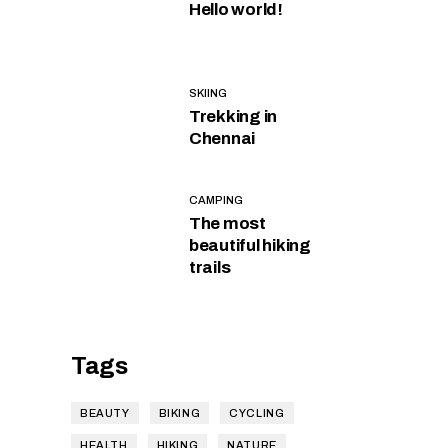
Hello world!
SKIING
Trekking in
Chennai
CAMPING
The most
beautiful hiking
trails
Tags
BEAUTY
BIKING
CYCLING
HEALTH
HIKING
NATURE