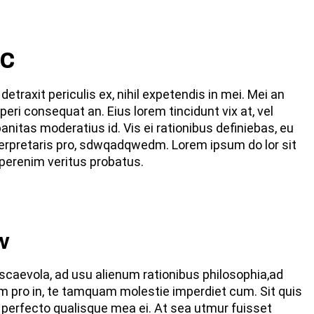
ic
traxit periculis ex, nihil expetendis in mei. Mei an
 aperi consequat an. Eius lorem tincidunt vix at, vel
anitas moderatius id. Vis ei rationibus definiebas, eu
interpretaris pro, sdwqadqwedm. Lorem ipsum do lor sit
 perenim veritus probatus.
w
scaevola, ad usu alienum rationibus philosophia,ad
m pro in, te tamquam molestie imperdiet cum. Sit quis
l perfecto qualisque mea ei. At sea utmur fuisset