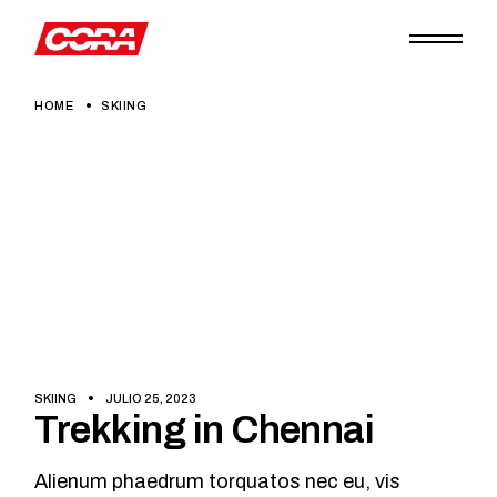
Skip
to
the
content
HOME
SKIING
SKIING
JULIO 25, 2023
Trekking in Chennai
Alienum phaedrum torquatos nec eu, vis