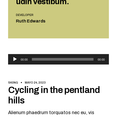
udin vestibum.
DEVELOPER
Ruth Edwards
Reproductor
00:00
00:00
de
audio
SKIING
MAYO 24, 2023
Cycling in the pentland
hills
Alienum phaedrum torquatos nec eu, vis