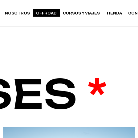
NOSOTROS
OFFROAD
CURSOS Y VIAJES
TIENDA
CON
CLASES
RUTAS
CLASES
RUTAS
SES
*