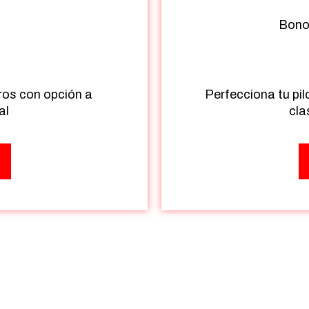
Bono 
€
ros con opción a
Perfecciona tu pil
al
cla