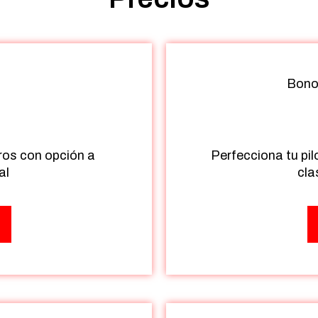
Bono 
€
ros con opción a
Perfecciona tu pil
al
cla