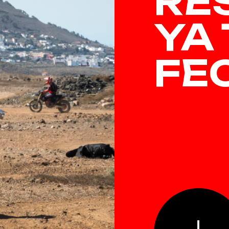
RE
YA
FE