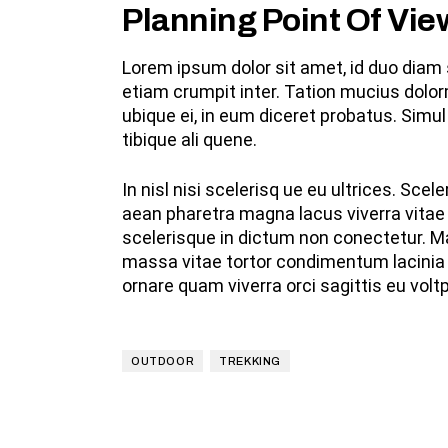
Planning Point Of Vie
Lorem ipsum dolor sit amet, id duo diam 
etiam crumpit inter. Tation mucius dolor
ubique ei, in eum diceret probatus. Simu
tibique ali quene.
In nisl nisi scelerisq ue eu ultrices. Sc
aean pharetra magna lacus viverra vitae 
scelerisque in dictum non conectetur. Ma
massa vitae tortor condimentum lacinia 
ornare quam viverra orci sagittis eu voltp
OUTDOOR
TREKKING