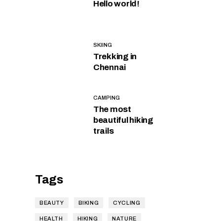
Hello world!
SKIING
Trekking in
Chennai
CAMPING
The most
beautiful hiking
trails
Tags
BEAUTY
BIKING
CYCLING
HEALTH
HIKING
NATURE