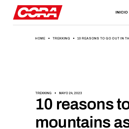
INICIO
HOME
TREKKING
10 REASONS TO GO OUT IN T
TREKKING
MAYO 24, 2023
10 reasons to
mountains a