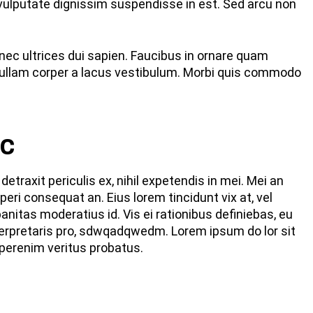
 vulputate dignissim suspendisse in est. Sed arcu non
nec ultrices dui sapien. Faucibus in ornare quam
 ullam corper a lacus vestibulum. Morbi quis commodo
ic
traxit periculis ex, nihil expetendis in mei. Mei an
 aperi consequat an. Eius lorem tincidunt vix at, vel
anitas moderatius id. Vis ei rationibus definiebas, eu
interpretaris pro, sdwqadqwedm. Lorem ipsum do lor sit
 perenim veritus probatus.