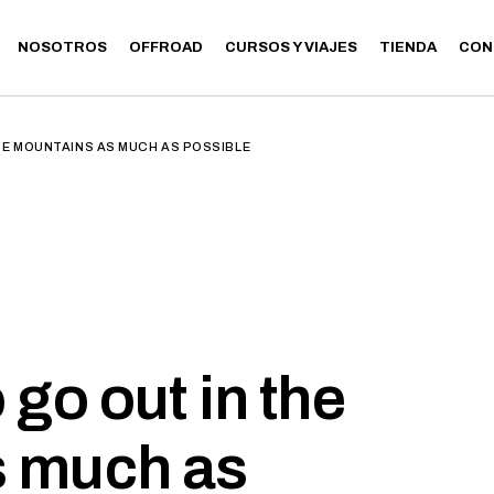
NOSOTROS
OFFROAD
CURSOS Y VIAJES
TIENDA
CON
CLASES
RUTAS
CLASES
HE MOUNTAINS AS MUCH AS POSSIBLE
RUTAS
 go out in the
s much as